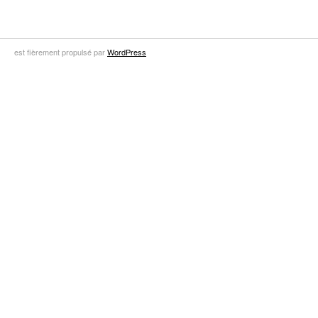
est fièrement propulsé par
WordPress