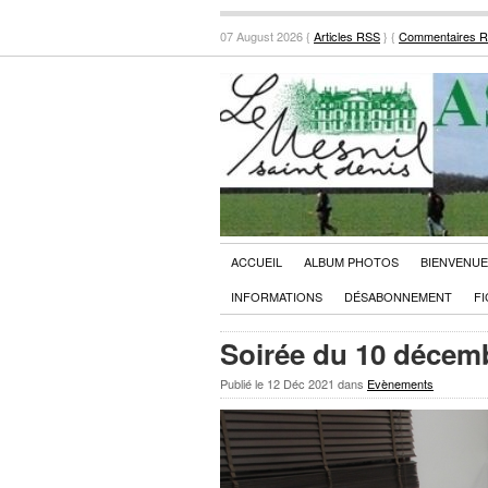
07 August 2026 {
Articles RSS
} {
Commentaires 
ACCUEIL
ALBUM PHOTOS
BIENVENUE
INFORMATIONS
DÉSABONNEMENT
FI
Soirée du 10 décem
Publié le
12 Déc 2021
dans
Evènements