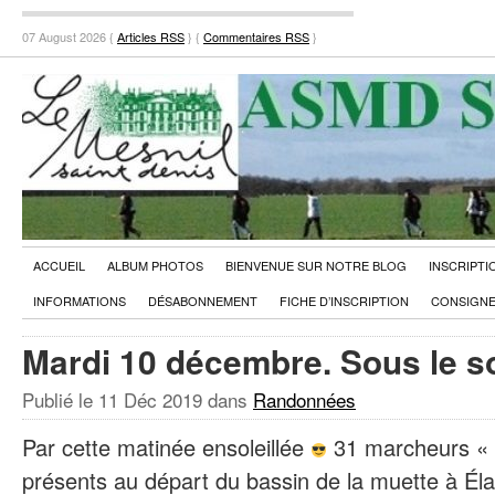
07 August 2026 {
Articles RSS
} {
Commentaires RSS
}
ACCUEIL
ALBUM PHOTOS
BIENVENUE SUR NOTRE BLOG
INSCRIPTI
INFORMATIONS
DÉSABONNEMENT
FICHE D’INSCRIPTION
CONSIGNE
Mardi 10 décembre. Sous le so
Publié le
11 Déc 2019
dans
Randonnées
Par cette matinée ensoleillée
31 marcheurs «
présents au départ du bassin de la muette à Éla