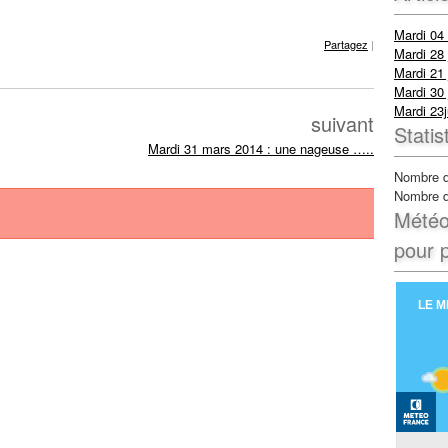
Mardi 04
Partagez
|
Mardi 28 
Mardi 21 
Mardi 30 
Mardi 23j
suivant
Statis
Mardi 31 mars 2014 : une nageuse …..
Nombre d
Nombre d’
Météo 
pour p