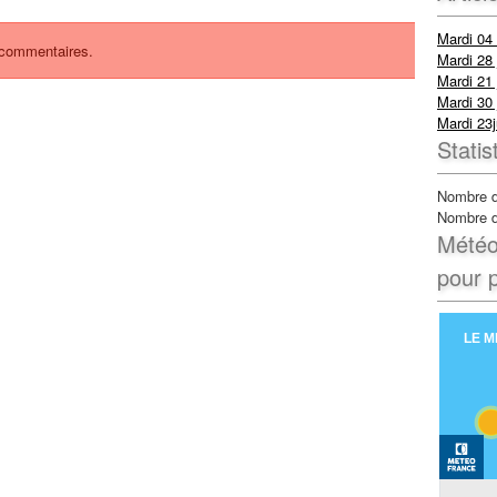
Mardi 04
s commentaires.
Mardi 28 
Mardi 21 
Mardi 30 
Mardi 23j
Statis
Nombre d
Nombre d’
Météo 
pour p